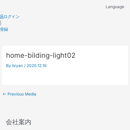
Skip
Language
to
content
ログイン
|
登録
Post
home-bilding-light02
navigation
By
bryan
/
2020.12.16
←
Previous Media
会社案内