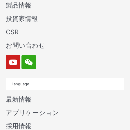
製品情報
投資家情報
CSR
お問い合わせ
Y
W
o
e
u
i
t
x
Language
u
i
b
n
最新情報
e
アプリケーション
採用情報