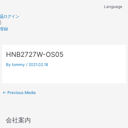
Skip
Language
to
content
ログイン
|
登録
Post
HNB2727W-OS05
navigation
By
tommy
/
2021.02.18
←
Previous Media
会社案内