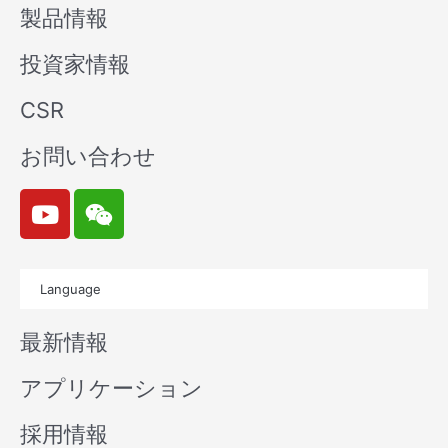
製品情報
投資家情報
CSR
お問い合わせ
Y
W
o
e
u
i
t
x
Language
u
i
b
n
最新情報
e
アプリケーション
採用情報