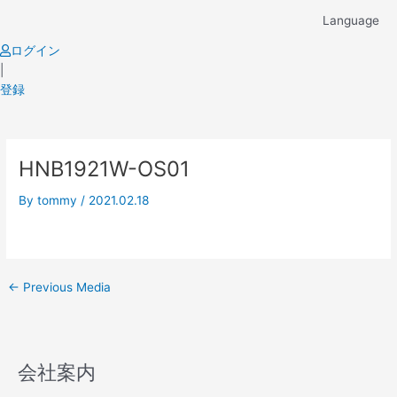
Skip
Language
to
content
ログイン
|
登録
Post
HNB1921W-OS01
navigation
By
tommy
/
2021.02.18
←
Previous Media
会社案内