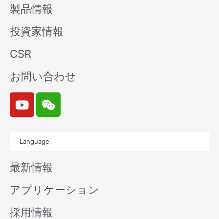
製品情報
投資家情報
CSR
お問い合わせ
Y
W
o
e
u
i
t
x
Language
u
i
b
n
最新情報
e
アプリケーション
採用情報