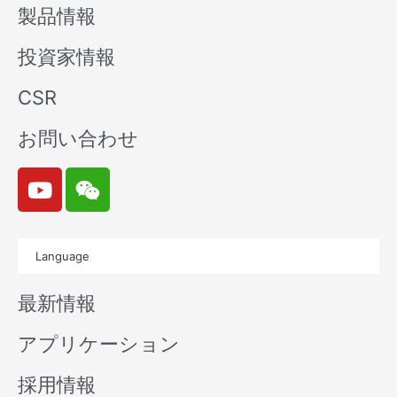
製品情報
投資家情報
CSR
お問い合わせ
Y
W
o
e
u
i
t
x
Language
u
i
b
n
最新情報
e
アプリケーション
採用情報