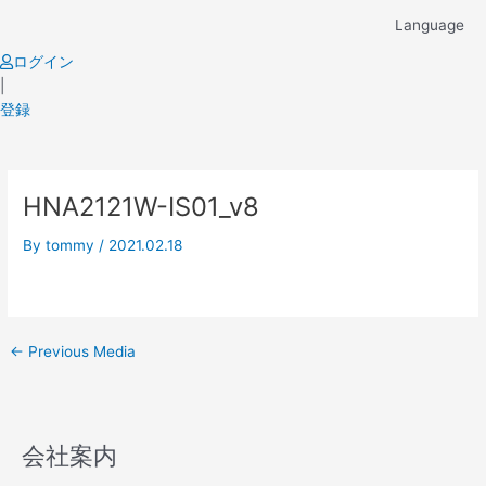
Skip
Language
to
content
ログイン
|
登録
Post
HNA2121W-IS01_v8
navigation
By
tommy
/
2021.02.18
←
Previous Media
会社案内