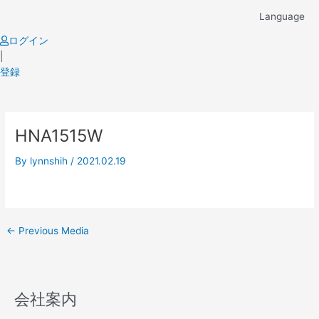
Skip
Language
to
content
ログイン
|
登録
Post
HNA1515W
navigation
By
lynnshih
/
2021.02.19
←
Previous Media
会社案内