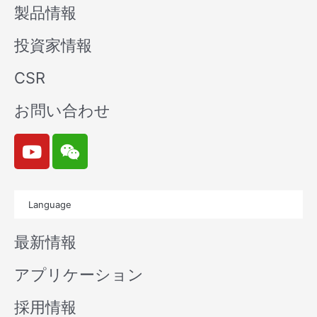
製品情報
投資家情報
CSR
お問い合わせ
Y
W
o
e
u
i
t
x
Language
u
i
b
n
最新情報
e
アプリケーション
採用情報