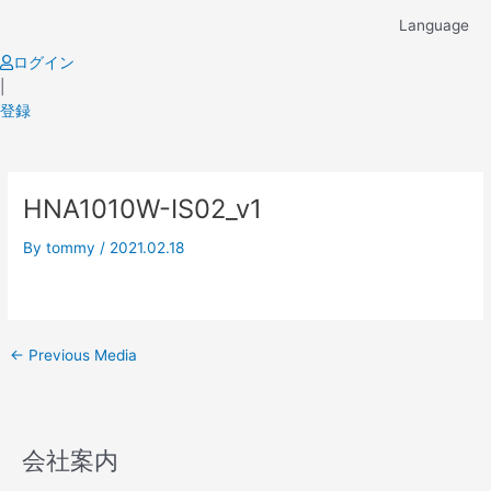
Skip
Language
to
content
ログイン
|
登録
Post
HNA1010W-IS02_v1
navigation
By
tommy
/
2021.02.18
←
Previous Media
会社案内