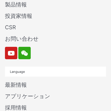
製品情報
投資家情報
CSR
お問い合わせ
Y
W
o
e
u
i
t
x
Language
u
i
b
n
最新情報
e
アプリケーション
採用情報