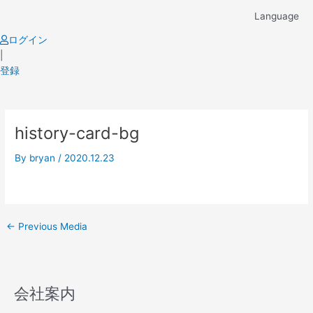
Skip
Language
to
content
ログイン
|
登録
Post
history-card-bg
navigation
By
bryan
/
2020.12.23
←
Previous Media
会社案内