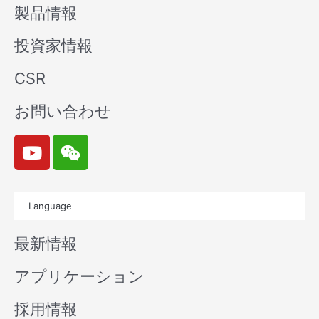
製品情報
投資家情報
CSR
お問い合わせ
Y
W
o
e
u
i
t
x
Language
u
i
b
n
最新情報
e
アプリケーション
採用情報