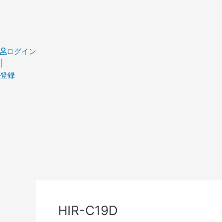
Skip
to
content
ログイン
|
登録
Post
navigation
HIR-C19D