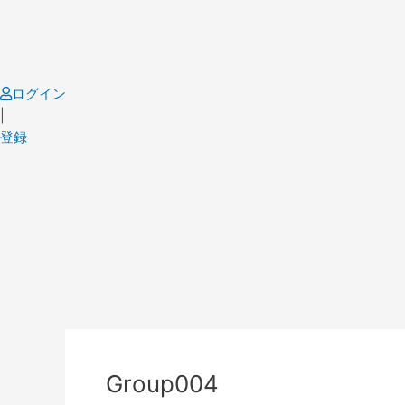
Skip
to
content
ログイン
|
登録
Post
navigation
Group004