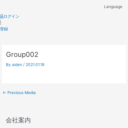
Skip
Language
to
content
ログイン
|
登録
Post
Group002
navigation
By
aiden
/
2021.01.18
←
Previous Media
会社案内