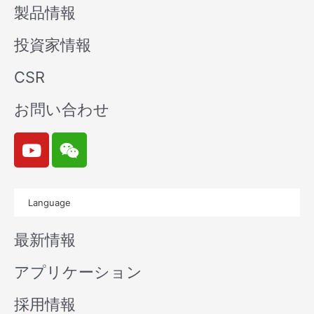
製品情報
投資家情報
CSR
お問い合わせ
Y
W
o
e
u
i
t
x
Language
u
i
b
n
最新情報
e
アプリケーション
採用情報