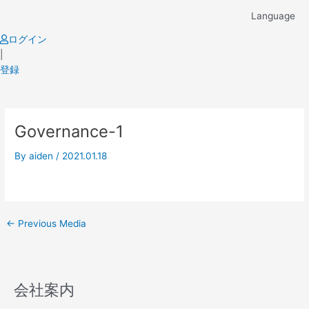
Skip
Language
to
content
ログイン
|
登録
Post
Governance-1
navigation
By
aiden
/
2021.01.18
←
Previous Media
会社案内