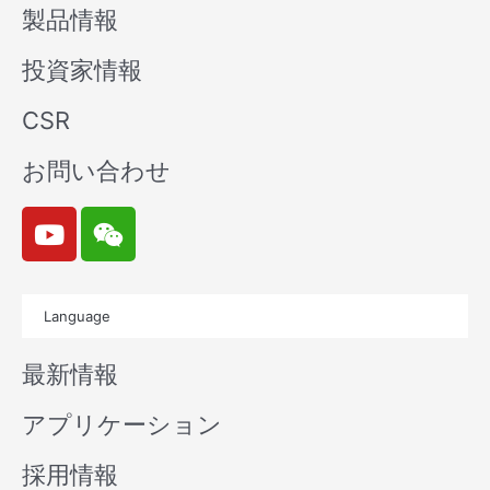
製品情報
投資家情報
CSR
お問い合わせ
Y
W
o
e
u
i
t
x
Language
u
i
b
n
最新情報
e
アプリケーション
採用情報