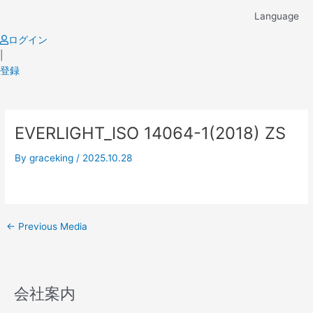
Skip
Language
to
content
ログイン
|
登録
Post
EVERLIGHT_ISO 14064-1(2018) ZS
navigation
By
graceking
/
2025.10.28
←
Previous Media
会社案内