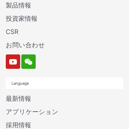
製品情報
投資家情報
CSR
お問い合わせ
Y
W
o
e
u
i
t
x
Language
u
i
b
n
最新情報
e
アプリケーション
採用情報