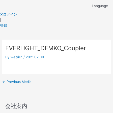
Skip
Language
to
content
ログイン
|
登録
Post
EVERLIGHT_DEMKO_Coupler
navigation
By
weiyilin
/
2021.02.09
←
Previous Media
会社案内