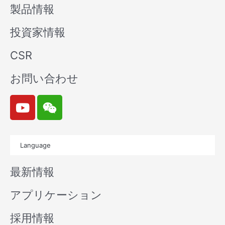
製品情報
投資家情報
CSR
お問い合わせ
Y
W
o
e
u
i
t
x
Language
u
i
b
n
最新情報
e
アプリケーション
採用情報