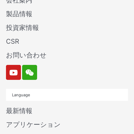
会社案内
製品情報
投資家情報
CSR
お問い合わせ
Y
W
o
e
u
i
t
x
Language
u
i
b
n
最新情報
e
アプリケーション