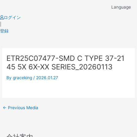
Skip
Language
to
content
ログイン
|
登録
Post
ETR25C07477-SMD C TYPE 37-21
navigation
45 5X 6X-XX SERIES_20260113
By
graceking
/
2026.01.27
←
Previous Media