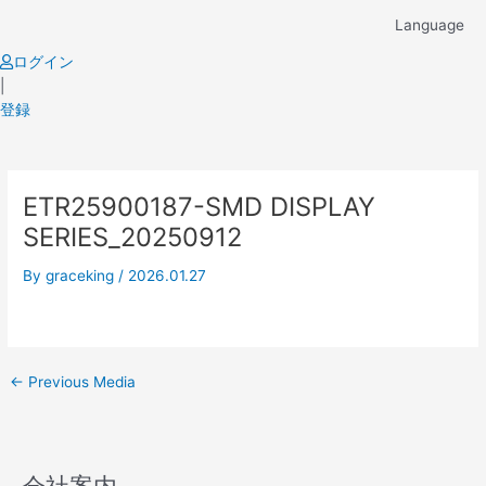
Skip
Language
to
content
ログイン
|
登録
Post
ETR25900187-SMD DISPLAY
navigation
SERIES_20250912
By
graceking
/
2026.01.27
←
Previous Media