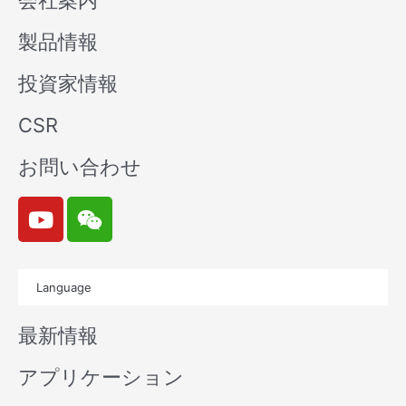
会社案内
製品情報
投資家情報
CSR
お問い合わせ
Y
W
o
e
u
i
t
x
Language
u
i
b
n
最新情報
e
アプリケーション