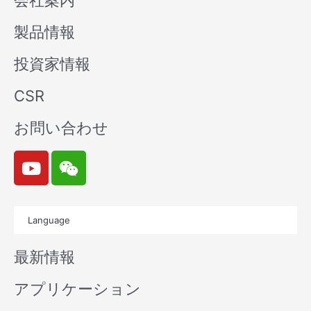
会社案内
製品情報
投資家情報
CSR
お問い合わせ
Y
W
o
e
u
i
t
x
Language
u
i
b
n
最新情報
e
アプリケーション