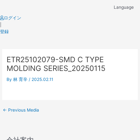
Skip
Language
to
content
ログイン
|
登録
Post
ETR25102079-SMD C TYPE
navigation
MOLDING SERIES_20250115
By
林 育辛
/
2025.02.11
←
Previous Media