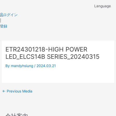
Skip
Language
to
content
ログイン
|
登録
Post
ETR24301218-HIGH POWER
navigation
LED_ELCS14B SERIES_20240315
By
mandyhsiung
/
2024.03.21
←
Previous Media