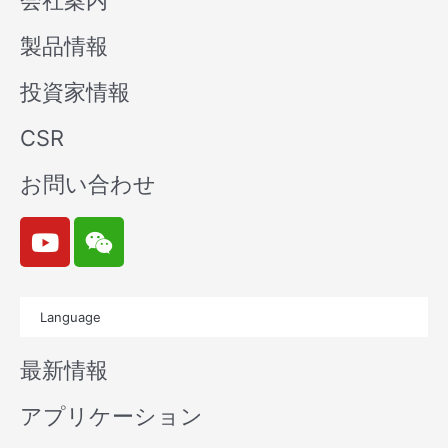
会社案内
製品情報
投資家情報
CSR
お問い合わせ
Y
W
o
e
u
i
t
x
Language
u
i
b
n
最新情報
e
アプリケーション