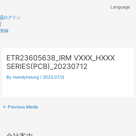
Skip
Language
to
content
ログイン
|
登録
Post
ETR23605638_IRM VXXX_HXXX
navigation
SERIES(PCB)_20230712
By
mandyhsiung
/
2023.07.13
←
Previous Media