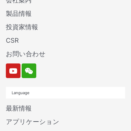
会社案内
製品情報
投資家情報
CSR
お問い合わせ
Y
W
o
e
u
i
t
x
Language
u
i
b
n
最新情報
e
アプリケーション