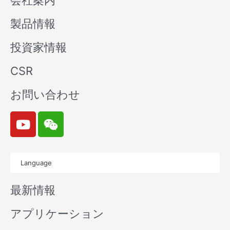
会社案内
製品情報
投資家情報
CSR
お問い合わせ
Y
W
o
e
u
i
t
x
Language
u
i
b
n
最新情報
e
アプリケーション