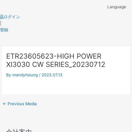
Skip
Language
to
content
ログイン
|
登録
Post
ETR23605623-HIGH POWER
navigation
XI3030 CW SERIES_20230712
By
mandyhsiung
/
2023.07.13
←
Previous Media