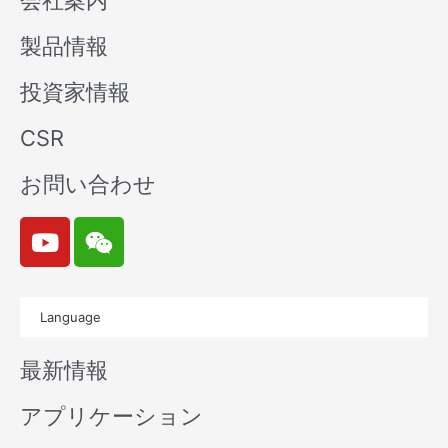
会社案内
製品情報
投資家情報
CSR
お問い合わせ
Y
W
o
e
u
i
t
x
Language
u
i
b
n
最新情報
e
アプリケーション