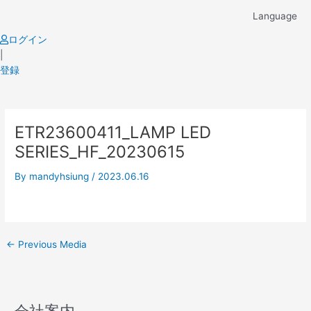
Skip
Language
to
content
ログイン
|
登録
Post
ETR23600411_LAMP LED
navigation
SERIES_HF_20230615
By
mandyhsiung
/
2023.06.16
←
Previous Media