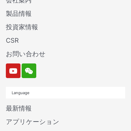
会社案内
製品情報
投資家情報
CSR
お問い合わせ
Y
W
o
e
u
i
t
x
Language
u
i
b
n
最新情報
e
アプリケーション