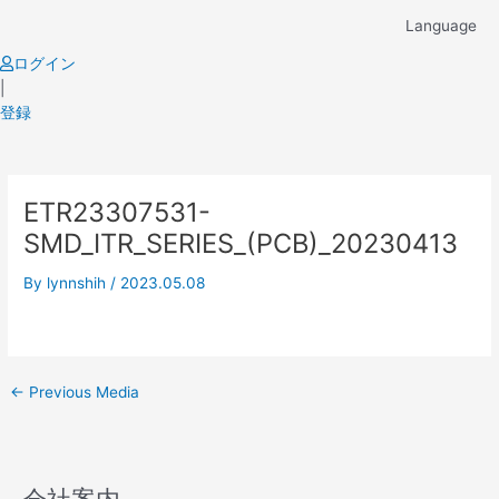
Skip
Language
to
content
ログイン
|
登録
Post
ETR23307531-
navigation
SMD_ITR_SERIES_(PCB)_20230413
By
lynnshih
/
2023.05.08
←
Previous Media