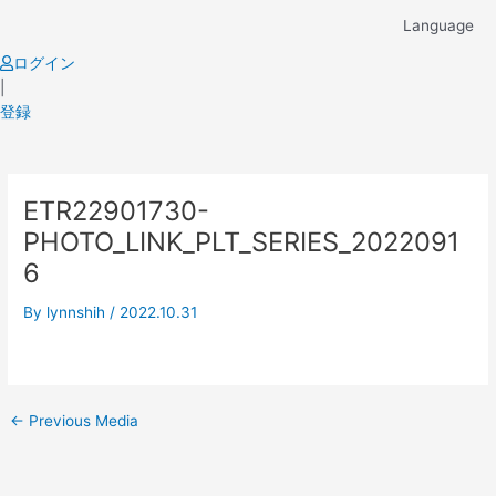
Skip
Language
to
content
ログイン
|
登録
Post
ETR22901730-
navigation
PHOTO_LINK_PLT_SERIES_2022091
6
By
lynnshih
/
2022.10.31
←
Previous Media