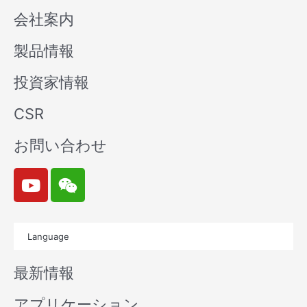
会社案内
製品情報
投資家情報
CSR
お問い合わせ
Y
W
o
e
u
i
t
x
Language
u
i
b
n
最新情報
e
アプリケーション