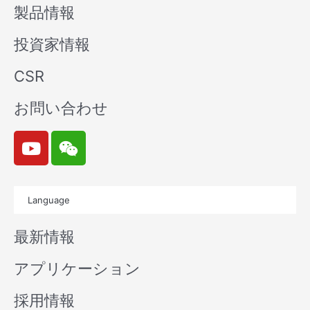
製品情報
投資家情報
CSR
お問い合わせ
Y
W
o
e
u
i
t
x
Language
u
i
b
n
最新情報
e
アプリケーション
採用情報