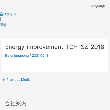
Skip
Language
to
content
ログイン
|
登録
Post
Energy_improvement_TCH_SZ_2018
navigation
By
enjungpeng
/
2021.02.18
←
Previous Media
会社案内