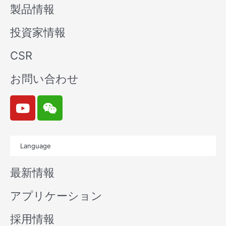
製品情報
投資家情報
CSR
お問い合わせ
Y
W
o
e
u
i
t
x
Language
u
i
b
n
最新情報
e
アプリケーション
採用情報