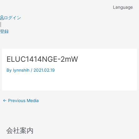
Skip
Language
to
content
ログイン
|
登録
Post
ELUC1414NGE-2mW
navigation
By
lynnshih
/
2021.02.19
←
Previous Media
会社案内