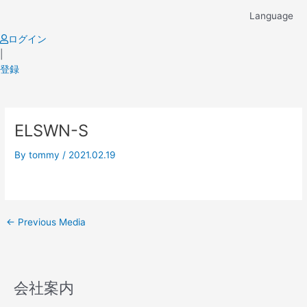
Skip
Language
to
content
ログイン
|
登録
Post
ELSWN-S
navigation
By
tommy
/
2021.02.19
←
Previous Media
会社案内