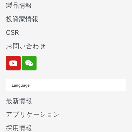
製品情報
投資家情報
CSR
お問い合わせ
Y
W
o
e
u
i
t
x
Language
u
i
b
n
最新情報
e
アプリケーション
採用情報