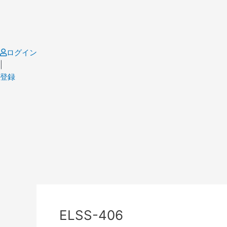
Skip
to
content
ログイン
|
登録
Post
navigation
ELSS-406