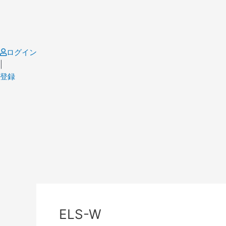
Skip
to
content
ログイン
|
登録
Post
navigation
ELS-W