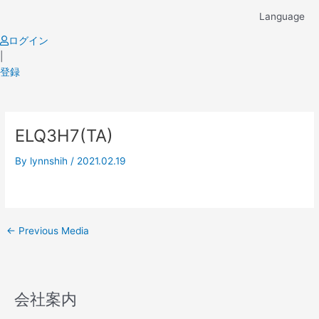
Skip
Language
to
content
ログイン
|
登録
Post
ELQ3H7(TA)
navigation
By
lynnshih
/
2021.02.19
←
Previous Media
会社案内