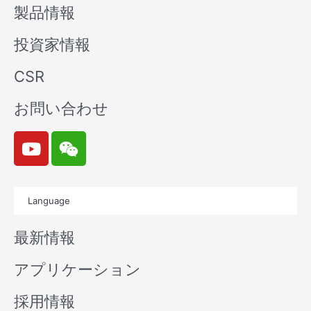
製品情報
投資家情報
CSR
お問い合わせ
Y
W
o
e
u
i
t
x
Language
u
i
b
n
最新情報
e
アプリケーション
採用情報