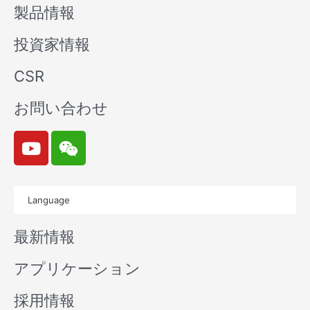
製品情報
投資家情報
CSR
お問い合わせ
Y
W
o
e
u
i
t
x
Language
u
i
b
n
最新情報
e
アプリケーション
採用情報