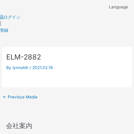
Skip
Language
to
content
ログイン
|
登録
Post
ELM-2882
navigation
By
lynnshih
/
2021.02.19
←
Previous Media
会社案内