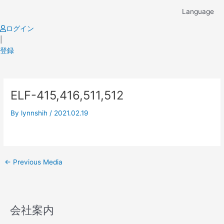
Skip
Language
to
content
ログイン
|
登録
Post
ELF-415,416,511,512
navigation
By
lynnshih
/
2021.02.19
←
Previous Media
会社案内