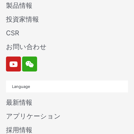
製品情報
投資家情報
CSR
お問い合わせ
Y
W
o
e
u
i
t
x
Language
u
i
b
n
最新情報
e
アプリケーション
採用情報