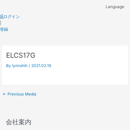
Skip
Language
to
content
ログイン
|
登録
Post
ELCS17G
navigation
By
lynnshih
/
2021.02.19
←
Previous Media
会社案内