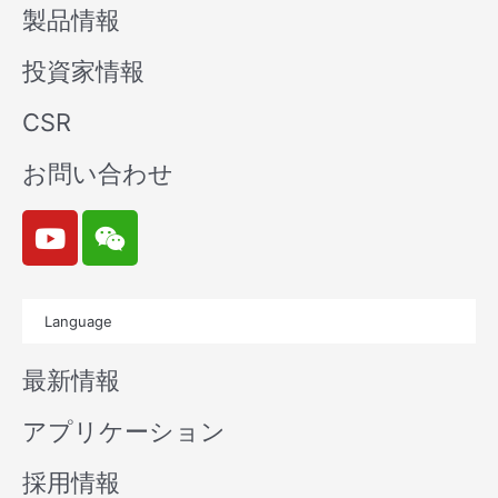
製品情報
投資家情報
CSR
お問い合わせ
Y
W
o
e
u
i
t
x
Language
u
i
b
n
最新情報
e
アプリケーション
採用情報