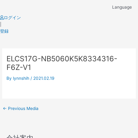
Skip
Language
to
content
ログイン
|
登録
Post
ELCS17G-NB5060K5K8334316-
navigation
F6Z-V1
By
lynnshih
/
2021.02.19
←
Previous Media