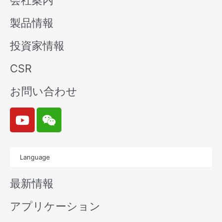
会社案内
製品情報
投資家情報
CSR
お問い合わせ
Y
W
o
e
u
i
t
x
Language
u
i
b
n
最新情報
e
アプリケーション