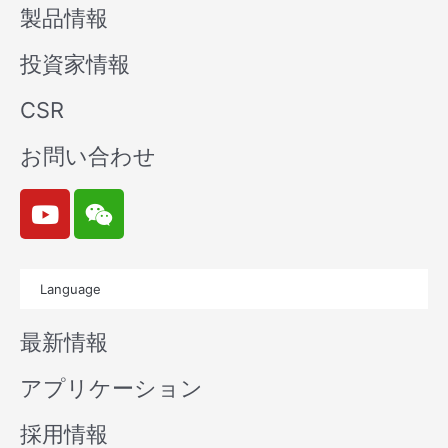
製品情報
投資家情報
CSR
お問い合わせ
Y
W
o
e
u
i
t
x
Language
u
i
b
n
最新情報
e
アプリケーション
採用情報