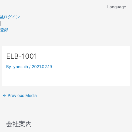
Skip
Language
to
content
ログイン
|
登録
Post
ELB-1001
navigation
By
lynnshih
/
2021.02.19
←
Previous Media
会社案内