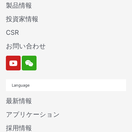
製品情報
投資家情報
CSR
お問い合わせ
Y
W
o
e
u
i
t
x
Language
u
i
b
n
最新情報
e
アプリケーション
採用情報