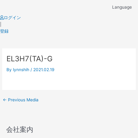
Skip
Language
to
content
ログイン
|
登録
Post
EL3H7(TA)-G
navigation
By
lynnshih
/
2021.02.19
←
Previous Media
会社案内