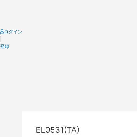
Skip
to
content
ログイン
|
登録
Post
navigation
EL0531(TA)