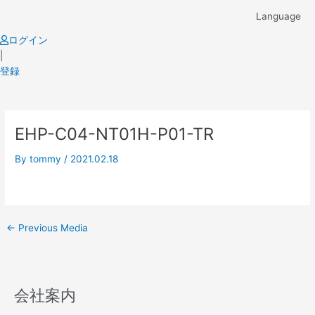
Skip
Language
to
content
ログイン
|
登録
Post
EHP-C04-NT01H-P01-TR
navigation
By
tommy
/
2021.02.18
←
Previous Media
会社案内