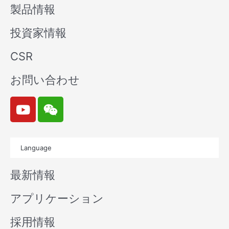
製品情報
投資家情報
CSR
お問い合わせ
Y
W
o
e
u
i
t
x
Language
u
i
b
n
最新情報
e
アプリケーション
採用情報