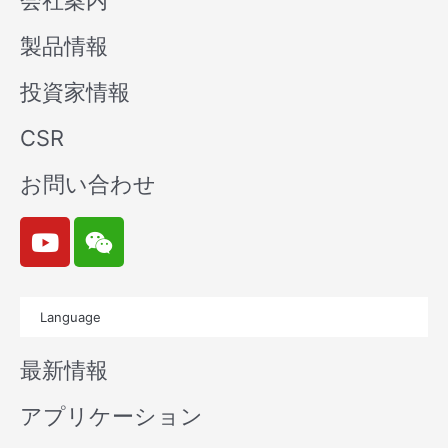
会社案内
製品情報
投資家情報
CSR
お問い合わせ
Y
W
o
e
u
i
t
x
Language
u
i
b
n
最新情報
e
アプリケーション