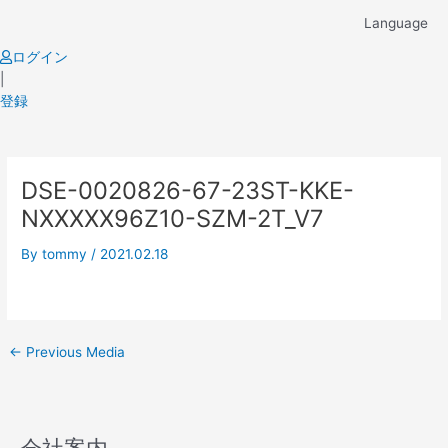
Skip
Language
to
content
ログイン
|
登録
Post
DSE-0020826-67-23ST-KKE-
navigation
NXXXXX96Z10-SZM-2T_V7
By
tommy
/
2021.02.18
←
Previous Media