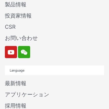
製品情報
投資家情報
CSR
お問い合わせ
Y
W
o
e
u
i
t
x
Language
u
i
b
n
最新情報
e
アプリケーション
採用情報