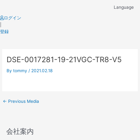
Skip
Language
to
content
ログイン
|
登録
Post
DSE-0017281-19-21VGC-TR8-V5
navigation
By
tommy
/
2021.02.18
←
Previous Media
会社案内