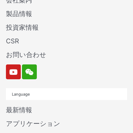
会社案内
製品情報
投資家情報
CSR
お問い合わせ
Y
W
o
e
u
i
t
x
Language
u
i
b
n
最新情報
e
アプリケーション