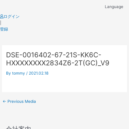
Skip
Language
to
content
ログイン
|
登録
Post
DSE-0016402-67-21S-KK6C-
navigation
HXXXXXXXX2834Z6-2T(GC)_V9
By
tommy
/
2021.02.18
←
Previous Media