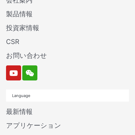
会社案内
製品情報
投資家情報
CSR
お問い合わせ
Y
W
o
e
u
i
t
x
Language
u
i
b
n
最新情報
e
アプリケーション