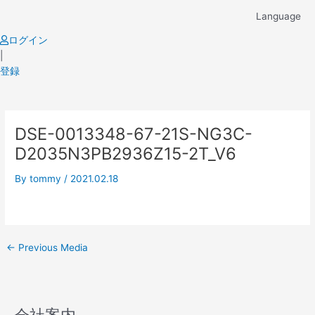
Skip
Language
to
content
ログイン
|
登録
Post
DSE-0013348-67-21S-NG3C-
navigation
D2035N3PB2936Z15-2T_V6
By
tommy
/
2021.02.18
←
Previous Media