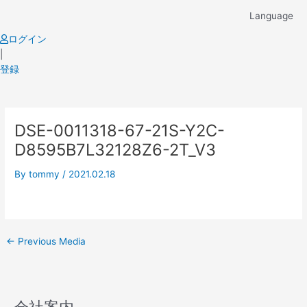
Skip
Language
to
content
ログイン
|
登録
Post
DSE-0011318-67-21S-Y2C-
navigation
D8595B7L32128Z6-2T_V3
By
tommy
/
2021.02.18
←
Previous Media