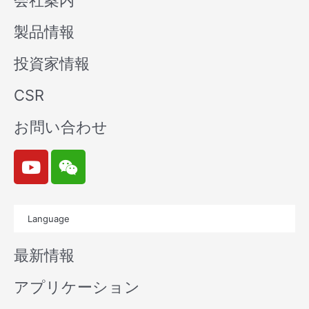
会社案内
製品情報
投資家情報
CSR
お問い合わせ
Y
W
o
e
u
i
t
x
Language
u
i
b
n
最新情報
e
アプリケーション