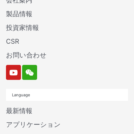
会社案内
製品情報
投資家情報
CSR
お問い合わせ
Y
W
o
e
u
i
t
x
Language
u
i
b
n
最新情報
e
アプリケーション