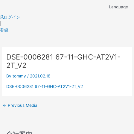
Skip
Language
to
content
ログイン
|
登録
Post
DSE-0006281 67-11-GHC-AT2V1-
navigation
2T_V2
By
tommy
/
2021.02.18
DSE-0006281 67-11-GHC-AT2V1-2T_V2
←
Previous Media