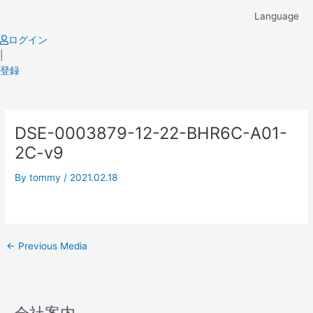
Skip
Language
to
content
ログイン
|
登録
Post
DSE-0003879-12-22-BHR6C-A01-
navigation
2C-v9
By
tommy
/
2021.02.18
←
Previous Media