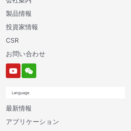
会社案内
製品情報
投資家情報
CSR
お問い合わせ
Y
W
o
e
u
i
t
x
Language
u
i
b
n
最新情報
e
アプリケーション