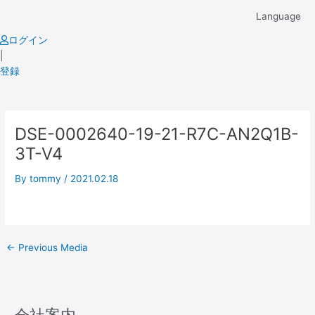
Skip
Language
to
content
ログイン
|
登録
Post
DSE-0002640-19-21-R7C-AN2Q1B-
navigation
3T-V4
By
tommy
/
2021.02.18
←
Previous Media