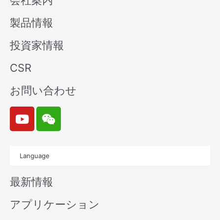
会社案内
製品情報
投資家情報
CSR
お問い合わせ
Y
W
o
e
u
i
t
x
Language
u
i
b
n
最新情報
e
アプリケーション