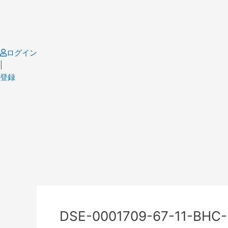
Skip
to
content
ログイン
|
登録
Post
navigation
DSE-0001709-67-11-BHC