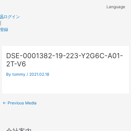
Skip
Language
to
content
ログイン
|
登録
Post
DSE-0001382-19-223-Y2G6C-A01-
navigation
2T-V6
By
tommy
/
2021.02.18
←
Previous Media