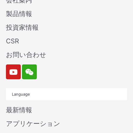
会社案内
製品情報
投資家情報
CSR
お問い合わせ
Y
W
o
e
u
i
t
x
Language
u
i
b
n
最新情報
e
アプリケーション