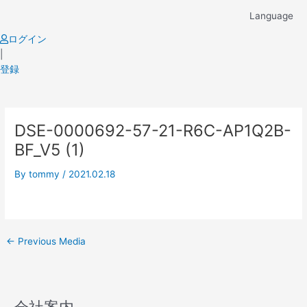
Skip
Language
to
content
ログイン
|
登録
Post
DSE-0000692-57-21-R6C-AP1Q2B-
navigation
BF_V5 (1)
By
tommy
/
2021.02.18
←
Previous Media