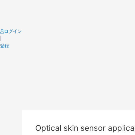
Skip
to
content
ログイン
|
登録
Post
navigation
Optical skin sensor applica