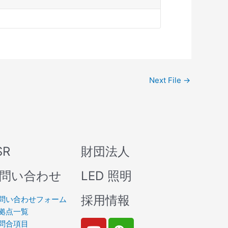
Next File
→
SR
財団法人
問い合わせ
LED 照明
採用情報
問い合わせフォーム
拠点一覧
Y
W
問合項目