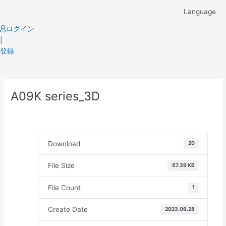
Skip
Language
to
content
ログイン
|
登録
Post
A09K series_3D
navigation
Download
20
File Size
87.39 KB
File Count
1
Create Date
2023.06.28