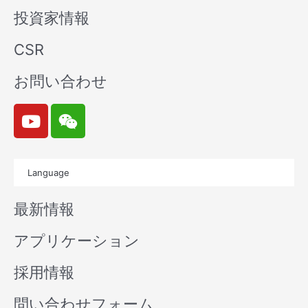
投資家情報
CSR
お問い合わせ
Y
W
o
e
u
i
t
x
Language
u
i
b
n
最新情報
e
アプリケーション
採用情報
問い合わせフォーム