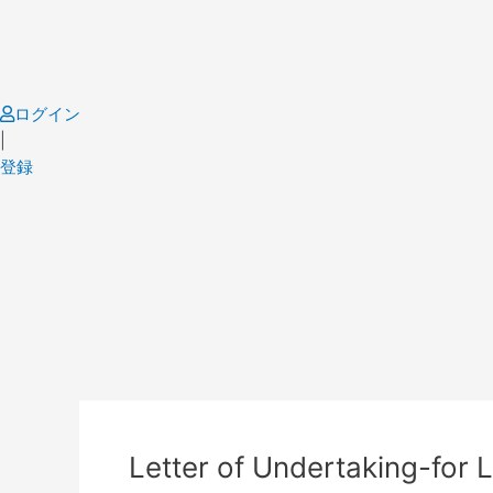
Skip
to
content
ログイン
|
登録
Post
navigation
Letter of Undertaking-for 